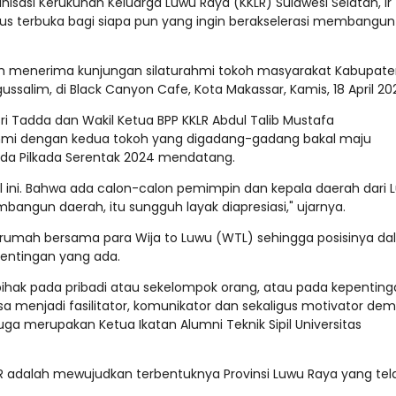
sasi Kerukunan Keluarga Luwu Raya (KKLR) Sulawesi Selatan, Ir
us terbuka bagi siapa pun yang ingin berakselerasi membangun
elah menerima kunjungan silaturahmi tokoh masyarakat Kabupat
gussalim, di Black Canyon Cafe, Kota Makassar, Kamis, 18 April 20
sri Tadda dan Wakil Ketua BPP KKLR Abdul Talib Mustafa
hmi dengan kedua tokoh yang digadang-gadang bakal maju
ada Pilkada Serentak 2024 mendatang.
l ini. Bahwa ada calon-calon pemimpin dan kepala daerah dari 
angun daerah, itu sungguh layak diapresiasi," ujarnya.
 rumah bersama para Wija to Luwu (WTL) sehingga posisinya d
pentingan yang ada.
rpihak pada pribadi atau sekelompok orang, atau pada kepentin
bisa menjadi fasilitator, komunikator dan sekaligus motivator dem
uga merupakan Ketua Ikatan Alumni Teknik Sipil Universitas
KKLR adalah mewujudkan terbentuknya Provinsi Luwu Raya yang tel