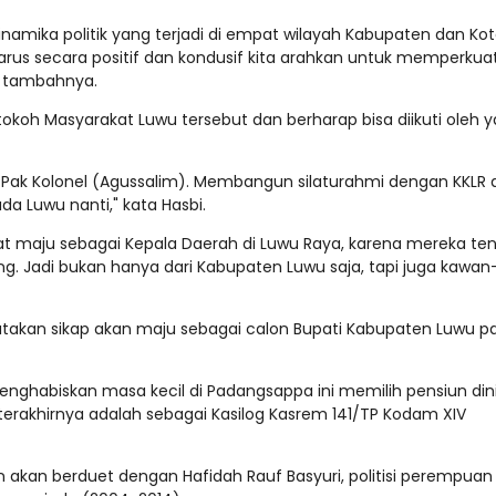
inamika politik yang terjadi di empat wilayah Kabupaten dan Kot
harus secara positif dan kondusif kita arahkan untuk memperkua
" tambahnya.
a tokoh Masyarakat Luwu tersebut dan berharap bisa diikuti oleh 
 Pak Kolonel (Agussalim). Membangun silaturahmi dengan KKLR 
da Luwu nanti," kata Hasbi.
at maju sebagai Kepala Daerah di Luwu Raya, karena mereka te
 Jadi bukan hanya dari Kabupaten Luwu saja, tapi juga kawan
yatakan sikap akan maju sebagai calon Bupati Kabupaten Luwu p
enghabiskan masa kecil di Padangsappa ini memilih pensiun din
n terakhirnya adalah sebagai Kasilog Kasrem 141/TP Kodam XIV
n akan berduet dengan Hafidah Rauf Basyuri, politisi perempuan 