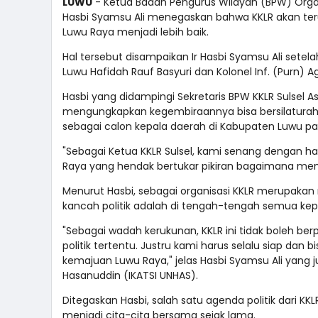
LUWU
- Ketua Badan Pengurus Wilayah (BPW) Organi
Hasbi Syamsu Ali menegaskan bahwa KKLR akan ter
Luwu Raya menjadi lebih baik.
Hal tersebut disampaikan Ir Hasbi Syamsu Ali set
Luwu Hafidah Rauf Basyuri dan Kolonel Inf. (Purn) A
Hasbi yang didampingi Sekretaris BPW KKLR Sulsel A
mengungkapkan kegembiraannya bisa bersilatura
sebagai calon kepala daerah di Kabupaten Luwu p
"Sebagai Ketua KKLR Sulsel, kami senang dengan ha
Raya yang hendak bertukar pikiran bagaimana memb
Menurut Hasbi, sebagai organisasi KKLR merupakan
kancah politik adalah di tengah-tengah semua ke
"Sebagai wadah kerukunan, KKLR ini tidak boleh be
politik tertentu. Justru kami harus selalu siap dan 
kemajuan Luwu Raya," jelas Hasbi Syamsu Ali yang j
Hasanuddin (IKATSI UNHAS).
Ditegaskan Hasbi, salah satu agenda politik dari 
menjadi cita-cita bersama sejak lama.