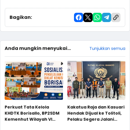
Bagikan:
Anda mungkin menyukai
Tunjukkan semua
postingan ini
Perkuat Tata Kelola
Kakatua Raja dan Kasuari
KHDTK Borisallo, BP2SDM
Hendak Dijual ke Tolitoli,
Kemenhut Wilayah VI
Pelaku Segera Jalani
Dorong Sinergi Hutan
Sidang