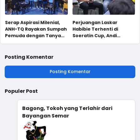
Serap Aspirasi Milenial,
Perjuangan Laskar
ANH-TQ Rayakan Sumpah
Habibie Terhenti di
Pemuda dengan Tanya
Soeratin Cup, Andi
ANH
Nurhaldi Turun Tangan
Bantu Kepulangan Tim
Persipare U-15
Posting Komentar
Posting Komentar
Populer Post
Bagong, Tokoh yang Terlahir dari
Bayangan Semar