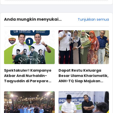
Anda mungkin menyukai
Tunjukkan semua
postingan ini
Spektakuler! Kampanye
Dapat Restu Keluarga
Akbar Andi Nurhaldin-
Besar Ulama Kharismatik,
Taqyuddin di Parepare
ANH-TQ Siap Majukan
Hadirkan SAMSONS dan
Parepare
Artis Dangdut Terkenal