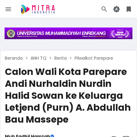
Beranda
ANH TQ
Berita
Pilwalkot Parepare
Calon Wali Kota Parepare
Andi Nurhaldin Nurdin
Halid Sowan ke Keluarga
Letjend (Purn) A. Abdullah
Bau Massepe
Muh Fadhil Hamzah