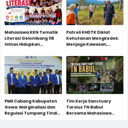
Mahasiswa KKN Tematik
Patroli KHDTK Diklat
Literasi Gelombang 116
Kehutanan Mengkedek:
Unhas Hidupkan
Menjaga Kawasan,
Semangat Membaca
Membaca Potensi
Melalui Program NYALA di
UPT SD Negeri 36 Tonasa
Parappa
PMII Cabang Kabupaten
Tim Kerja Sanctuary
Gowa: Marginaliasi dan
Tarsius TN Babul
Regulasi Tumpang Tindih
Bersama Mahasiswa
Perguruan Tinggi
Magang, Monitoring
Keagamaan di bawah
Populasi di Site Karaenta