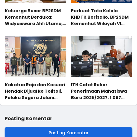
Keluarga Besar BP2SDM
Perkuat Tata Kelola
Kemenhut Berduka:
KHDTK Borisallo, BP2SDM
Widyaiswara Ahli Utama,
Kemenhut Wilayah VI
Bapak Andi Muhammad
Dorong Sinergi Hutan
Rafii, Wafat
Lestari dan Masyarakat
Sejahtera
Kakatua Raja dan Kasuari
ITH Catat Rekor
Hendak Dijual ke Tolitoli,
Penerimaan Mahasiswa
Pelaku Segera Jalani
Baru 2026/2027: 1.097
Sidang
Mahasiswa Baru, Jalur
Mandiri Masih Dibuka
Posting Komentar
Posting Komentar