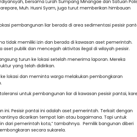
 Ardiyansyah, bersama Lurah Sumpang Minangae dan Satuan Polis
 Parepare, Muh. Husni Syam, juga turut memberikan himbauan
 Lokasi pembangunan liar berada di area sedimentasi pesisir pant
 tidak memiliki izin dan berada di kawasan aset pemerintah.
et publik dan mencegah aktivitas ilegal di wilayah pesisir.
ngsung turun ke lokasi setelah menerima laporan. Mereka
tur yang telah didirikan.
un ke lokasi dan meminta warga melakukan pembongkaran
h.
eransi untuk pembangunan liar di kawasan pesisir pantai, kar
i. Pesisir pantai ini adalah aset pemerintah. Terkait dengan
 nantinya dicarikan tempat lain atau bagaimana. Tapi untuk
zin dari pemerintah kota,” tambahnya. Pemilik bangunan diberi
pembongkaran secara sukarela.