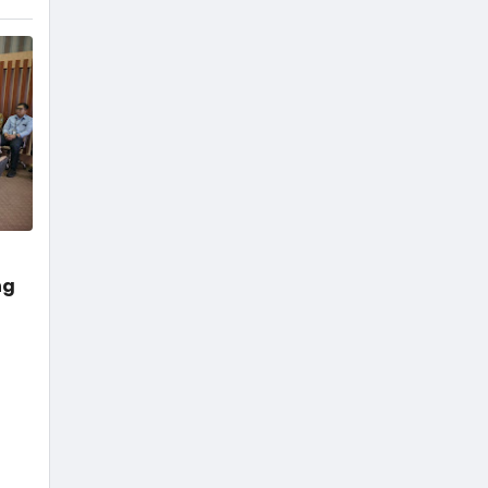
Mahabharata dan Ramayana,
jangan heran jika tokoh
Punakawan tidak ada di sana.
Empat tokoh pewayangan
dikemas menjadi punakawan.
Istilah punakawan berasal dari
kata pana yang artinya paham,
dan kawan yang artinya teman.
Terdiri dari Semar, Gareng,
Petruk, …
ng