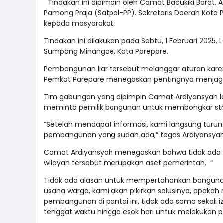
Tindakan ini dipimpin oleh Camat Bacukiki Barat,
Pamong Praja (Satpol-PP). Sekretaris Daerah Kota
kepada masyarakat.
Tindakan ini dilakukan pada Sabtu, 1 Februari 2025.
Sumpang Minangae, Kota Parepare.
Pembangunan liar tersebut melanggar aturan karena
Pemkot Parepare menegaskan pentingnya menjaga as
Tim gabungan yang dipimpin Camat Ardiyansyah la
meminta pemilik bangunan untuk membongkar struk
“Setelah mendapat informasi, kami langsung tur
pembangunan yang sudah ada,” tegas Ardiyansya
Camat Ardiyansyah menegaskan bahwa tidak ada tol
wilayah tersebut merupakan aset pemerintah. “
Tidak ada alasan untuk mempertahankan bangunan in
usaha warga, kami akan pikirkan solusinya, apakah
pembangunan di pantai ini, tidak ada sama sekali i
tenggat waktu hingga esok hari untuk melakukan 