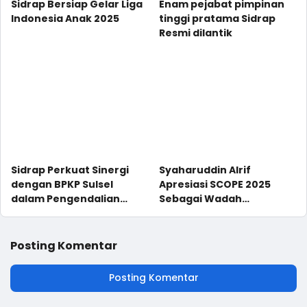
Sidrap Bersiap Gelar Liga
Enam pejabat pimpinan
Indonesia Anak 2025
tinggi pratama Sidrap
Resmi dilantik
Sidrap Perkuat Sinergi
Syaharuddin Alrif
dengan BPKP Sulsel
Apresiasi SCOPE 2025
dalam Pengendalian
Sebagai Wadah
Korupsi
Pengembangan
Kreativitas dan
Semangat Kolaborasi
Posting Komentar
Pelajar
Posting Komentar