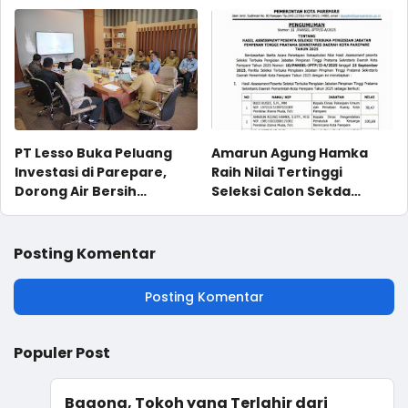
PT Lesso Buka Peluang
Amarun Agung Hamka
Investasi di Parepare,
Raih Nilai Tertinggi
Dorong Air Bersih
Seleksi Calon Sekda
Langsung Minum
Parepare 2025
Posting Komentar
Posting Komentar
Populer Post
Bagong, Tokoh yang Terlahir dari