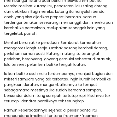
membangun istana pasir berlari melewati tempat itu.
Mereka melihat kutang itu, penasaran, lalu saling dorong
dan cekikikan. Bagi mereka, kutang itu hanyalah benda
aneh yang bisa dijadikan properti bermain. Namun
terdengar teriakan seseorang memanggil, dan mereka pun
kembali ke permainan, melupakan seonggok kain yang
tergeletak pasrah.
Mentari beranjak ke peraduan. Semburat kemerahan
menggores langit senja. Ombak pasang kembali datang,
perlahan namun pasti. Kutang malang itu terangkat
perlahan, bergoyang-goyang gemulai sebentar di atas air,
lalu terseret pelan kembali ke tengah lautan.
Ia kembali ke asal mula terdamparnya, menjadi bagian dari
misteri samudra yang tak terbatas. Ingin kuraih kembali ke
pangkuan daratan, mengembalikannya ke tempat
sebagaimana mestinya jika sudah bernama sampah,
bersandar dalam tong sampah tertutup rapi. Kisahnya tak
terucap, identitas pemiliknya tak terungkap.
Namun keberadaannya sejenak di pesisir pantai itu
mengundang imajinasi tentang fragmen-fragmen