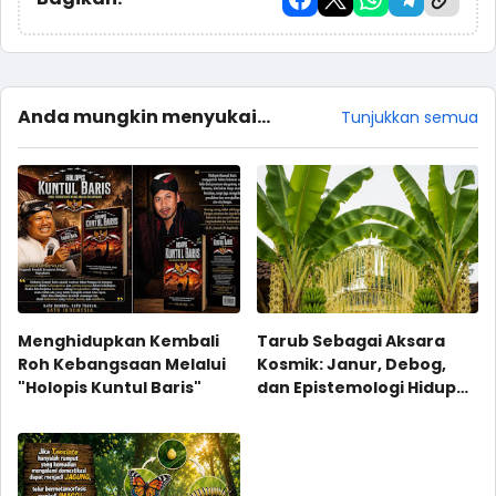
Anda mungkin menyukai
Tunjukkan semua
postingan ini
Menghidupkan Kembali
Tarub Sebagai Aksara
Roh Kebangsaan Melalui
Kosmik: Janur, Debog,
"Holopis Kuntul Baris"
dan Epistemologi Hidup
dalam Kosmologi Jawa