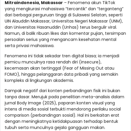
Mitraindonesia, Makassar
– Fenomena akun TikTok
yang mengkurasi mahasiswa “tercantik” dan “terganteng”
dari berbagai perguruan tinggi di Sulawesi Selatan, seperti
UIN Alauddin Makassar, Universitas Negeri Makassar (UNM),
dan Universitas Hasanuddin (Unhas) terus bergulir viral.
Namun, di balik ribuan likes dan komentar pujian, tersimpan
persoalan serius yang mengancam kesehatan mental
serta privasi mahasiswa.
Fenomena ini tidak sekadar tren digital biasa; ia menjadi
pemicu munculnya rasa rendah diri (insecure),
kecemasan akan tertinggal (Fear of Missing Out atau
FOMO), hingga pelanggaran data pribadi yang semakin
kompleks di lingkungan akademis.
Dampak negatif dari konten perbandingan fisik ini bukan
tanpa dasar. Merujuk pada penelitian meta-analisis dalam
jurnal Body Image (2025), paparan konten visual yang
intens di media sosial terbukti mendorong perilaku social
comparison (perbandingan sosial). Hal ini berkaitan erat
dengan meningkatnya ketidakpuasan terhadap bentuk
tubuh serta munculnya gejala gangguan makan.