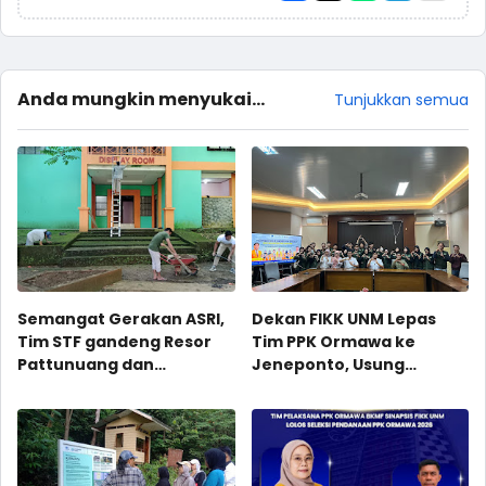
Anda mungkin menyukai
Tunjukkan semua
postingan ini
Semangat Gerakan ASRI,
Dekan FIKK UNM Lepas
Tim STF gandeng Resor
Tim PPK Ormawa ke
Pattunuang dan
Jeneponto, Usung
Mahasiswa Magang
Program Kesehatan
UNHAS Gelar Kerja Bakti di
Digital
Pattunuang