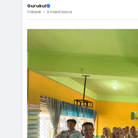
Gurukul
11 Maret
3 menit baca