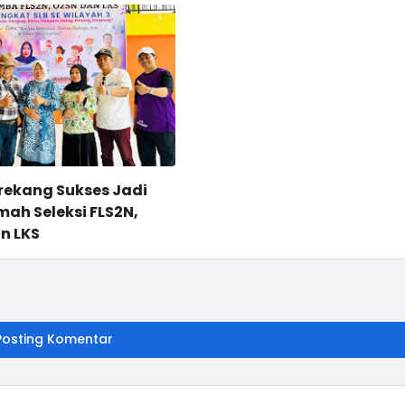
nrekang Sukses Jadi
ah Seleksi FLS2N,
n LKS
Posting Komentar