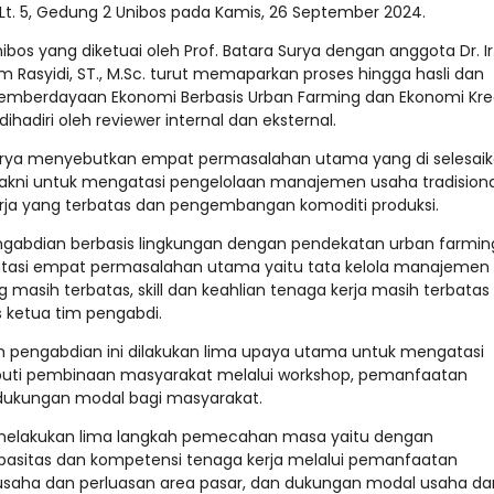
Lt. 5, Gedung 2 Unibos pada Kamis, 26 September 2024.
bos yang diketuai oleh Prof. Batara Surya dengan anggota Dr. Ir
 Salim Rasyidi, ST., M.Sc. turut memaparkan proses hingga hasli dan
Pemberdayaan Ekonomi Berbasis Urban Farming dan Ekonomi Kre
hadiri oleh reviewer internal dan eksternal.
Surya menyebutkan empat permasalahan utama yang di selesai
akni untuk mengatasi pengelolaan manajemen usaha tradisiona
erja yang terbatas dan pengembangan komoditi produksi.
engabdian berbasis lingkungan dengan pendekatan urban farmin
gatasi empat permasalahan utama yaitu tata kelola manajemen
 masih terbatas, skill dan keahlian tenaga kerja masih terbatas
s ketua tim pengabdi.
m pengabdian ini dilakukan lima upaya utama untuk mengatasi
puti pembinaan masyarakat melalui workshop, pemanfaatan
an dukungan modal bagi masyarakat.
melakukan lima langkah pemecahan masa yaitu dengan
apasitas dan kompetensi tenaga kerja melalui pemanfaatan
i usaha dan perluasan area pasar, dan dukungan modal usaha da