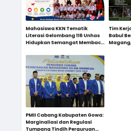
Mahasiswa KKN Tematik
Tim Kerj
Literasi Gelombang 116 Unhas
Babul B
Hidupkan Semangat Membaca
Magang, 
Melalui Program NYALA di UPT
di Site 
SD Negeri 36 Tonasa Parappa
PMII Cabang Kabupaten Gowa:
Marginaliasi dan Regulasi
Tumpang Tindih Perguruan