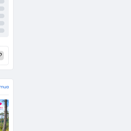
Mahabharata dan Ramayana,
jangan heran jika tokoh
Punakawan tidak ada di sana.
Empat tokoh pewayangan
dikemas menjadi punakawan.
Istilah punakawan berasal dari
kata pana yang artinya paham,
dan kawan yang artinya teman.
Terdiri dari Semar, Gareng,
Petruk, …
emua