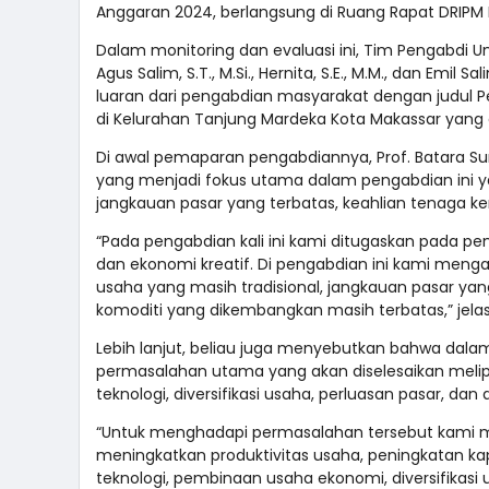
Anggaran 2024, berlangsung di Ruang Rapat DRIPM 
Dalam monitoring dan evaluasi ini, Tim Pengabdi Uni
Agus Salim, S.T., M.Si., Hernita, S.E., M.M., dan Emil
luaran dari pengabdian masyarakat dengan judul 
di Kelurahan Tanjung Mardeka Kota Makassar yang di
Di awal pemaparan pengabdiannya, Prof. Batara 
yang menjadi fokus utama dalam pengabdian ini y
jangkauan pasar yang terbatas, keahlian tenaga k
“Pada pengabdian kali ini kami ditugaskan pada p
dan ekonomi kreatif. Di pengabdian ini kami men
usaha yang masih tradisional, jangkauan pasar yang
komoditi yang dikembangkan masih terbatas,” jela
Lebih lanjut, beliau juga menyebutkan bahwa dala
permasalahan utama yang akan diselesaikan meli
teknologi, diversifikasi usaha, perluasan pasar, d
“Untuk menghadapi permasalahan tersebut kami 
meningkatkan produktivitas usaha, peningkatan k
teknologi, pembinaan usaha ekonomi, diversifikas