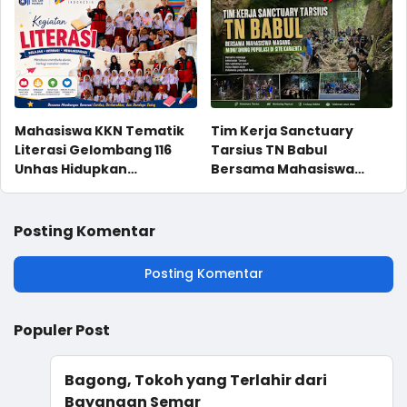
Naungan Kementrian
Agama RI
Mahasiswa KKN Tematik
Tim Kerja Sanctuary
Literasi Gelombang 116
Tarsius TN Babul
Unhas Hidupkan
Bersama Mahasiswa
Semangat Membaca
Magang, Monitoring
Melalui Program NYALA di
Populasi di Site Karaenta
UPT SD Negeri 36 Tonasa
Posting Komentar
Parappa
Posting Komentar
Populer Post
Bagong, Tokoh yang Terlahir dari
Bayangan Semar