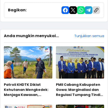
Bagikan:
Anda mungkin menyukai
Tunjukkan semua
postingan ini
Patroli KHDTK Diklat
PMII Cabang Kabupaten
Kehutanan Mengkedek:
Gowa: Marginaliasi dan
Menjaga Kawasan,
Regulasi Tumpang Tindih
Membaca Potensi
Perguruan Tinggi
Keagamaan di bawah