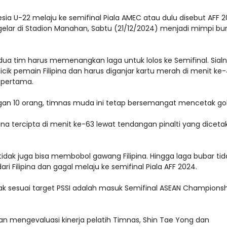
ia U-22 melaju ke semifinal Piala AMEC atau dulu disebut AFF 2
digelar di Stadion Manahan, Sabtu (21/12/2024) menjadi mimpi bu
n kedua tim harus memenangkan laga untuk lolos ke Semifinal. Sial
cik pemain Filipina dan harus diganjar kartu merah di menit ke-
 pertama.
ngan 10 orang, timnas muda ini tetap bersemangat mencetak gol
ina tercipta di menit ke-63 lewat tendangan pinalti yang diceta
dak juga bisa membobol gawang Filipina. Hingga laga bubar tid
ari Filipina dan gagal melaju ke semifinal Piala AFF 2024.
dak sesuai target PSSI adalah masuk Semifinal ASEAN Champions
an mengevaluasi kinerja pelatih Timnas, Shin Tae Yong dan