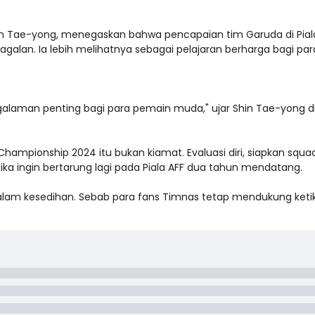
hin Tae-yong, menegaskan bahwa pencapaian tim Garuda di Pial
galan. Ia lebih melihatnya sebagai pelajaran berharga bagi par
alaman penting bagi para pemain muda," ujar Shin Tae-yong d
 Championship 2024 itu bukan kiamat. Evaluasi diri, siapkan squa
jika ingin bertarung lagi pada Piala AFF dua tahun mendatang.
 dalam kesedihan. Sebab para fans Timnas tetap mendukung keti