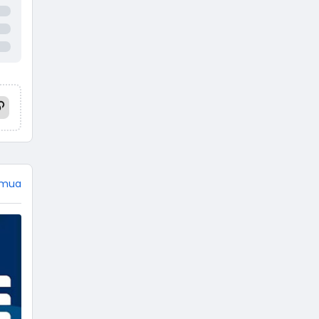
Mahabharata dan Ramayana,
jangan heran jika tokoh
Punakawan tidak ada di sana.
Empat tokoh pewayangan
dikemas menjadi punakawan.
Istilah punakawan berasal dari
kata pana yang artinya paham,
dan kawan yang artinya teman.
Terdiri dari Semar, Gareng,
Petruk, …
emua