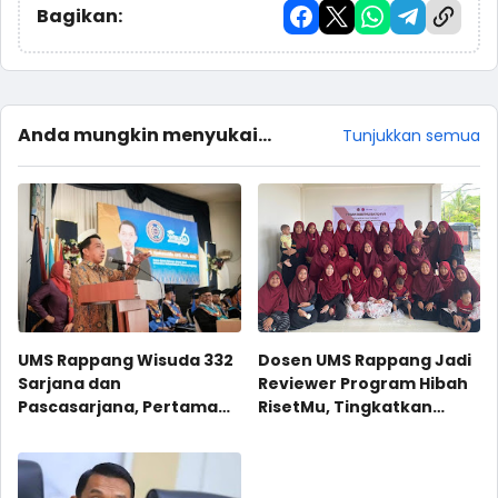
Bagikan:
Anda mungkin menyukai
Tunjukkan semua
postingan ini
UMS Rappang Wisuda 332
Dosen UMS Rappang Jadi
Sarjana dan
Reviewer Program Hibah
Pascasarjana, Pertama
RisetMu, Tingkatkan
Kalinya Dihadiri Bupati
Wirausaha Digital
dan Wabup Terpilih
Perempuan