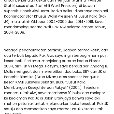
untuk berkenalan dekat dan menjadi “Staf Inti” (Asisten
Staf Khusus atau Staf Ahli Wakil Presiden) di bawah
supervisi Bapak Alwi Hamu ketika beliau dipercaya menjadi
Koordinator Staf Khusus Wakil Presiden M. Jusuf Kalla (Pak
JK) mulai akhir Oktober 2004-2009 dan 2014-2019. Saya
mendampingi secara aktif Pak Alwi selama empat tahun,
2004-2008.
Sebagai penghormatan terakhir, ucapan terima kasih, dan
doa terbaik kepada Pak Alwi, saya ingin berbagi enam poin
kesan baik. Pertama, menjelang putaran kedua Pilpres
2004, SBY-JK vs Mega-Hasyim, saya berdua Sdr. Andang B.
Malla mengedit dan menerbitkan dua buku: SBY dan JK di
Penerbit Blantika (Grup Mizan) atas sponsor Pengurus
Besar IKAMI Sulawesi Selatan. Buku “Jusuf Kalla:
Membangun Kesejahteraan Rakyat” (2004). Sebelum
menemui Pak Alwi, saya membawa 10 buku dan melapor
ke kediaman Pak JK di Jalan Brawijaya bahwa saya dkk
mohon petunjuk untuk meluncurkan buku tersebut. Pak JK
setuju dan memberikan saya memo untuk ketemu Pak