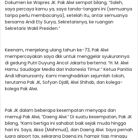
Dokumen ke Wapres JK. Pak Alwi sempat bilang, “Saleh,
saya percaya kamu ya, saya tanda-tangani ini (semuanya
tanpa perlu membacanya), setelah itu, antar semuanya
bersama Andi Ety Surya, Sekretarisnya, ke ruangan
Sekretaris Wakil Presiden.”
Keenam, menjelang ulang tahun ke-73, Pak Alwi
mempercayakan saya dkk untuk menggelar syukurannya
di gedung Putri Duyung Ancol Jakarta bertema: “H. M. Alwi
Hamu: Saudagar Media dari Indonesia Timur.” Ketua Panitia
Andi Idhanursanty. Kami menghadirkan sejumlah tokoh,
terutama Pak JK, Sofyan Djalil, Alwi Shihab, dan kolega-
kolega Pak Alwi.
Pak JK dalam beberapa kesempatan menyapa dan
memuji Pak Alwi, “Daeng Alwi.” Di suatu kesempatan, Pak JK
bilang, “Kami bertiga ini sahabat baik sejak muda hingga
hari ini. Saya, Aksa (Mahmud), dan Daeng Alwi. Saya pernah
juara airport tax, sekarang Daeng ini, hampir tiap minggu