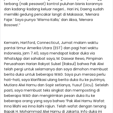
terbang (naik pesawat) kontrol puluhan bisnis korannya
dan kadang-kadang keluar negeri... Hari ini, Daeng sudah
memiliki gedung pencakar langit di Makassar, ‘Menara
Fajar.’ Saya punya ‘Wisma Kalla,’ dan Aksa, ‘Menara
Bosowa’.”
Kemarin, Hartford, Connecticut, Jumat malam waktu
pantai timur Amerika Utara (EST) dan pagi hari waktu
Indonesia, jam 7.40, saya mendapat kabar duka via
WhatsApp dari sahabat saya, M. Daswar Rewo, Pimpinan
Perusahaan Harian Rakyat Sulsel (Raksul) bahwa Pak Alwi
telah pergi untuk selamanya dan saya dimohon membuat
berita duka untuk beberapa WAG. Saya pun merasa perlu
hati-hati, saya klarifikasi ulang berita duka itu ke putrinya,
Mutiara Alwi Hamu dan Sopir setianya, Yusuf (Ucu). Setelah
pasti, saya membuat teks singkat dan memposting di
beberapa WAG dan mengirimkan pesan duka itu ke
beberapa orang yang saya bahwa “Pak Alwi Hamu Wafat:
Inna lillahi wa inna ilaihi rajiun. Telah wafat dengan tenang
Bapak H. Mohammad Alwi Hamu di Jakarta. Info duka ini