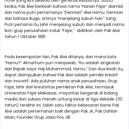
hotel yang kini dikelola oleh generasi keduanya. Suatu
ketika, Pak Alwi berkisah bahwa nama “Harian Fajar” diambil
dari nama putri pertamanya “Denniari” Alwi Hamu. Denniari
dari bahasa Bugis, artinya “menjelang subuh hari.” Sang
Putri pertama itu lahir menjelang subuh dan menjadi nama
ikon grup perusahaan induk “Fajar,” didirikan oleh Pak Alwi
tahun 1 Oktober 1981.
Pada kesempatan lain, Pak Alwi ditanya, dari mana kata
“Hamu?” Almarhum pun menjawab, “Itu adalah singkatan
dari Bapak saya: Haji Muhammad, Hamu.” Dari dua kisah itu,
dapat disimpulkan bahwa Pak Alwi adalah pemikir kreatif
dan inovatif. Ada puluhan nama anak perusahaan, Grup
Fajar, lahir dari kreativitas pemikiran Pak Alwi, termasuk
Universitas Fajar Makassar, mayoritas bergerak di bidang
media dan sukses meraih untung besar di tiga dekade (30
tahun) terakhir ini. Salah satu faktor kebesaran bisnis Pak
Alwi adalah pertemanan baik dengan Pak JK, Pak Dahlan
Iskan, Founder Grup Jawa Pos, dll.