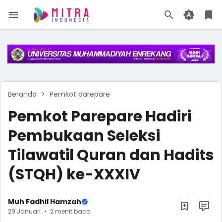
Beranda
Pemkot parepare
Pemkot Parepare Hadiri
Pembukaan Seleksi
Tilawatil Quran dan Hadits
(STQH) ke-XXXIV
Muh Fadhil Hamzah
29 Januari
2 menit baca