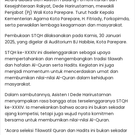
Kesejahteraan Rakyat, Dede Harirustaman, mewakili
Penjabat (Pj) Wali Kota Parepare. Turut hadir Kepala
Kementerian Agama Kota Parepare, H. Fitriady, Forkopimda,
serta perwakilan lembaga keagamaan dan masyarakat.
Pembukaan STQH dilaksanakan pada Kamis, 30 Januari
2025, yang digelar di Auditorium BJ Habibie, Kota Parepare.
STQH ke-XXXIV ini diselenggarakan sebagai upaya
mempertahankan dan mengembangkan tradisi tilawah
dan hafalan Al-Quran serta Hadits. Kegiatan ini juga
menjadi momentum untuk mencerdaskan umat dan
membumikan nilai-nilai Al-Quran dalam kehidupan
masyarakat.
Dalam sambutannya, Asisten I Dede Harirustaman
menyampaikan rasa bangga atas terselenggaranya STQH
ke-XXXIV. Ia menekankan bahwa acara ini bukan sekadar
ajang kompetisi, tetapi juga wujud nyata komitmen
bersama untuk membumikan nilai-nilai Al-Quran.
“Acara seleksi Tilawatil Quran dan Hadits ini bukan sekadar