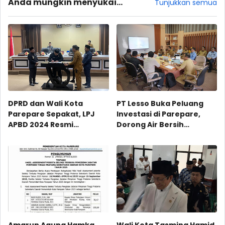
Anda mungkin menyukai
Tunjukkan semua
postingan ini
DPRD dan Wali Kota
PT Lesso Buka Peluang
Parepare Sepakat, LPJ
Investasi di Parepare,
APBD 2024 Resmi
Dorong Air Bersih
Disahkan Jadi Perda
Langsung Minum
Amarun Agung Hamka
Wali Kota Tasming Hamid