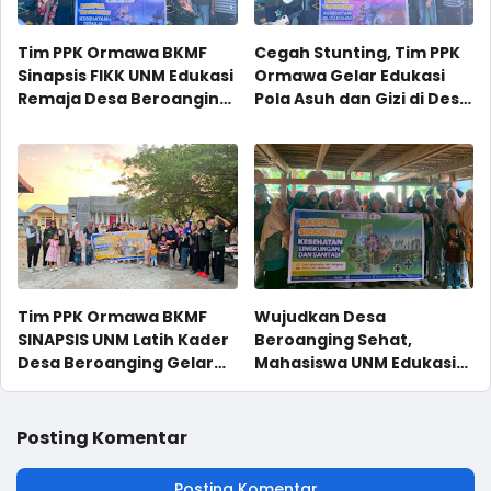
Tim PPK Ormawa BKMF
Cegah Stunting, Tim PPK
Sinapsis FIKK UNM Edukasi
Ormawa Gelar Edukasi
Remaja Desa Beroanging
Pola Asuh dan Gizi di Desa
Soal Kesehatan dan
Beroanging
Bahaya Pernikahan Dini
Tim PPK Ormawa BKMF
Wujudkan Desa
SINAPSIS UNM Latih Kader
Beroanging Sehat,
Desa Beroanging Gelar
Mahasiswa UNM Edukasi
Senam Lansia
PHBS dan Pengelolaan
Berkelanjutan
Sampah
Posting Komentar
Posting Komentar