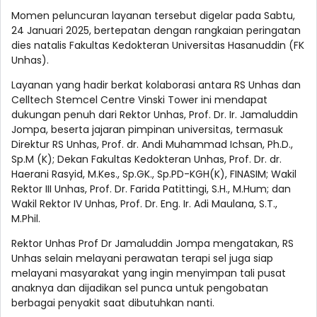
Momen peluncuran layanan tersebut digelar pada Sabtu,
24 Januari 2025, bertepatan dengan rangkaian peringatan
dies natalis Fakultas Kedokteran Universitas Hasanuddin (FK
Unhas).
Layanan yang hadir berkat kolaborasi antara RS Unhas dan
Celltech Stemcel Centre Vinski Tower ini mendapat
dukungan penuh dari Rektor Unhas, Prof. Dr. Ir. Jamaluddin
Jompa, beserta jajaran pimpinan universitas, termasuk
Direktur RS Unhas, Prof. dr. Andi Muhammad Ichsan, Ph.D.,
Sp.M (K); Dekan Fakultas Kedokteran Unhas, Prof. Dr. dr.
Haerani Rasyid, M.Kes., Sp.GK., Sp.PD-KGH(K), FINASIM; Wakil
Rektor III Unhas, Prof. Dr. Farida Patittingi, S.H., M.Hum; dan
Wakil Rektor IV Unhas, Prof. Dr. Eng. Ir. Adi Maulana, S.T.,
M.Phil.
Rektor Unhas Prof Dr Jamaluddin Jompa mengatakan, RS
Unhas selain melayani perawatan terapi sel juga siap
melayani masyarakat yang ingin menyimpan tali pusat
anaknya dan dijadikan sel punca untuk pengobatan
berbagai penyakit saat dibutuhkan nanti.