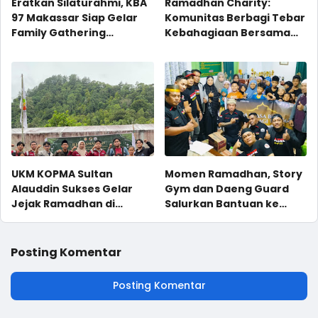
Eratkan Silaturahmi, KBA
Ramadhan Charity:
97 Makassar Siap Gelar
Komunitas Berbagi Tebar
Family Gathering
Kebahagiaan Bersama
Perdana
Anak Yatim
UKM KOPMA Sultan
Momen Ramadhan, Story
Alauddin Sukses Gelar
Gym dan Daeng Guard
Jejak Ramadhan di
Salurkan Bantuan ke
Kampung Lappara
Panti Asuhan dan Bagikan
Takjil untuk Masyarakat
Posting Komentar
Posting Komentar