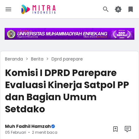
Beranda
Berita
Dprd parepare
Komisi I DPRD Parepare
Evaluasi Kinerja Satpol PP
dan Bagian Umum
Setdako
Muh Fadhil Hamzah
05 Februari
2 menit baca