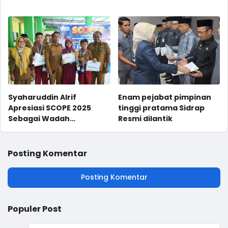
Korupsi
Syaharuddin Alrif
Enam pejabat pimpinan
Apresiasi SCOPE 2025
tinggi pratama Sidrap
Sebagai Wadah
Resmi dilantik
Pengembangan
Kreativitas dan
Semangat Kolaborasi
Posting Komentar
Pelajar
Posting Komentar
Populer Post