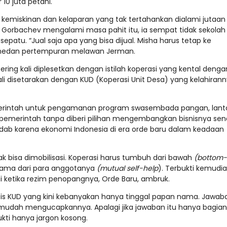
10 juta petani.
kemiskinan dan kelaparan yang tak tertahankan dialami jutaan
a Gorbachev mengalami masa pahit itu, ia sempat tidak sekolah
atu. “Jual saja apa yang bisa dijual. Misha harus tetap ke
i medan pertempuran melawan Jerman.
sering kali diplesetkan dengan istilah koperasi yang kental denga
li disetarakan dengan KUD (Koperasi Unit Desa) yang kelahiran
emerintah untuk pengamanan program swasembada pangan, lant
pemerintah tanpa diberi pilihan mengembangkan bisnisnya sendi
radab karena ekonomi Indonesia di era orde baru dalam keadaan
ak bisa dimobilisasi. Koperasi harus tumbuh dari bawah
(bottom
sama dari para anggotanya
(mutual self-help
). Terbukti kemudia
 ketika rezim penopangnya, Orde Baru, ambruk.
umatis KUD yang kini kebanyakan hanya tinggal papan nama. Jawab
mudah mengucapkannya. Apalagi jika jawaban itu hanya bagian 
ukti hanya jargon kosong.