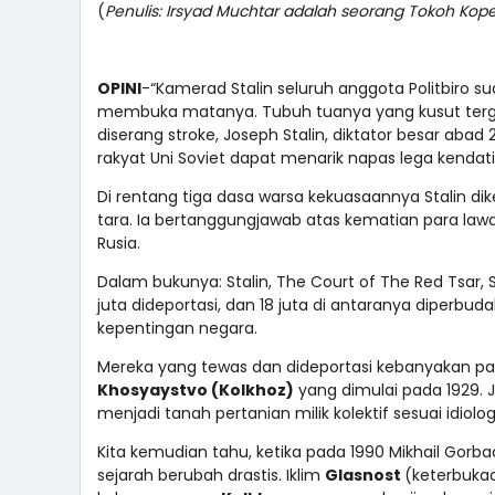
(
Penulis: Irsyad Muchtar adalah seorang Tokoh Koper
OPINI
-“Kamerad Stalin seluruh anggota Politbiro suda
membuka matanya. Tubuh tuanya yang kusut tergole
diserang stroke, Joseph Stalin, diktator besar abad
rakyat Uni Soviet dapat menarik napas lega kendati
Di rentang tiga dasa warsa kekuasaannya Stalin di
tara. Ia bertanggungjawab atas kematian para lawan
Rusia.
Dalam bukunya: Stalin, The Court of The Red Tsar, 
juta dideportasi, dan 18 juta di antaranya diperb
kepentingan negara.
Mereka yang tewas dan dideportasi kebanyakan para
Khosyaystvo (Kolkhoz)
yang dimulai pada 1929. Ju
menjadi tanah pertanian milik kolektif sesuai idiol
Kita kemudian tahu, ketika pada 1990 Mikhail Gorbac
sejarah berubah drastis. Iklim
Glasnost
(keterbukaa