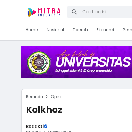
Home
Nasional
Daerah
Ekonomi
Pem
Beranda
Opini
Kolkhoz
Redaksi
05 Maret
3 menit baca