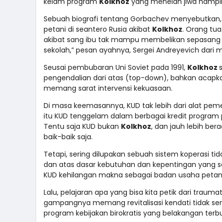
kelam program
Kolkhoz
yang menelan jiwa hampir 
Sebuah biografi tentang Gorbachev menyebutkan, 
petani di seantero Rusia akibat
Kolkhoz
. Orang tu
akibat sang ibu tak mampu membelikan sepasang sep
sekolah,” pesan ayahnya, Sergei Andreyevich dar
Seusai pembubaran Uni Soviet pada 1991,
Kolkhoz
pengendalian dari atas (top-down), bahkan acapka
memang sarat intervensi kekuasaan.
Di masa keemasannya, KUD tak lebih dari alat p
itu KUD tenggelam dalam berbagai kredit program 
Tentu saja KUD bukan
Kolkhoz
, dan jauh lebih be
baik-baik saja.
Tetapi, sering dilupakan sebuah sistem koperasi tid
dan atas dasar kebutuhan dan kepentingan yang 
KUD kehilangan makna sebagai badan usaha petani
Lalu, pelajaran apa yang bisa kita petik dari tra
gampangnya memang revitalisasi kendati tidak se
program kebijakan birokratis yang belakangan terb