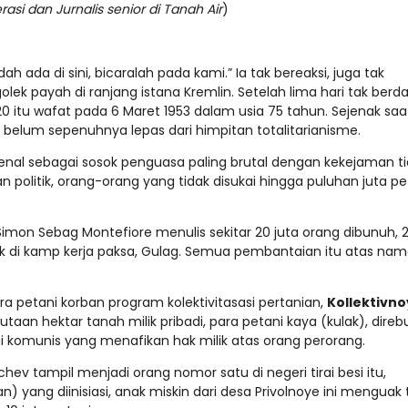
asi dan Jurnalis senior di Tanah Air
)
h ada di sini, bicaralah pada kami.” Ia tak bereaksi, juga tak
k payah di ranjang istana Kremlin. Setelah lima hari tak berd
 20 itu wafat pada 6 Maret 1953 dalam usia 75 tahun. Sejenak saat
 belum sepenuhnya lepas dari himpitan totalitarianisme.
kenal sebagai sosok penguasa paling brutal dengan kekejaman t
 politik, orang-orang yang tidak disukai hingga puluhan juta pe
Simon Sebag Montefiore menulis sekitar 20 juta orang dibunuh, 
udak di kamp kerja paksa, Gulag. Semua pembantaian itu atas na
 petani korban program kolektivitasasi pertanian,
Kollektivn
taan hektar tanah milik pribadi, para petani kaya (kulak), direb
ogi komunis yang menafikan hak milik atas orang perorang.
hev tampil menjadi orang nomor satu di negeri tirai besi itu,
n) yang diinisiasi, anak miskin dari desa Privolnoye ini menguak 