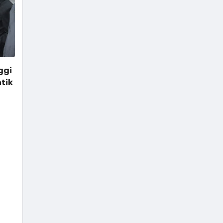
ggi
tik