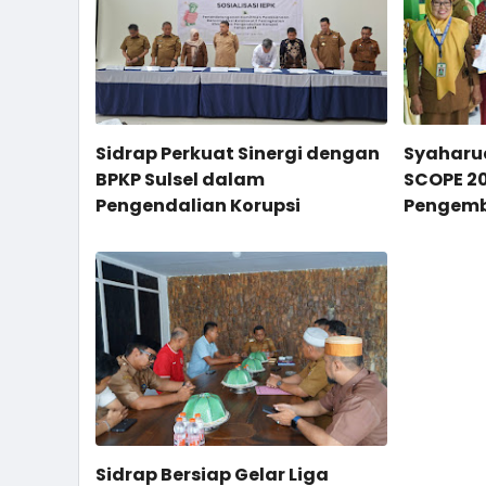
Sidrap Perkuat Sinergi dengan
Syaharud
BPKP Sulsel dalam
SCOPE 2
Pengendalian Korupsi
Pengemb
dan Sem
Pelajar
Sidrap Bersiap Gelar Liga