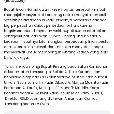
(18/3/2025).
Bupati Irwan Hamid dalam kesempatan tersebut kembali
mengajak masyarakat Lanrisang untuk menyatu kembali
setelah pelaksanaan Pilkada. Pihaknya berharap tidak ada
lagi perpecahan akibat perbedaan pilihan, karena
bagaimanapun dirinya dan wakil bupati sudah ditetapkan
sebagai Bupati dan Wakil Bupati Pinrang untuk 5 tahun
kedepan ," saatnya kita hilangkan perbedaan pilihan, pesta
demokrasi telah selesai, dan mari kita menyatu sebagai
masyarakat untuk membangun Pinrang kearah yang lebih
baik," ajaknya.
Turut mendampingi Bupati Pinrang pada Safari Ramadhan
di kecamatan Lanrisang ini Sekda A. Tjalo Kerrang, dan
beberapa pimpinan OPD diantaranya Asisten Administrasi
Umum Syamsumarlin, Kadis Dikbud A. Matjtja Moenta,Kadis
Perikanan A. Taufik, Kasatpol PP Muhafir Muddin, Kadis
Kominfo Sandi A. Haswidi, Kadis P2KBP3A dr. Ramli Yunus,
Direktur RSUD Lasinrang dr. Inwan Ahsan dan Camat
Lanrisang Bachrum Syah.