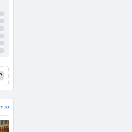
Mahabharata dan Ramayana,
jangan heran jika tokoh
Punakawan tidak ada di sana.
Empat tokoh pewayangan
dikemas menjadi punakawan.
Istilah punakawan berasal dari
kata pana yang artinya paham,
dan kawan yang artinya teman.
Terdiri dari Semar, Gareng,
Petruk, …
emua