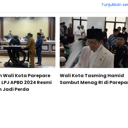
Tunjukkan s
 Wali Kota Parepare
Wali Kota Tasming Hamid
 LPJ APBD 2024 Resmi
Sambut Menag RI di Parepa
 Jadi Perda