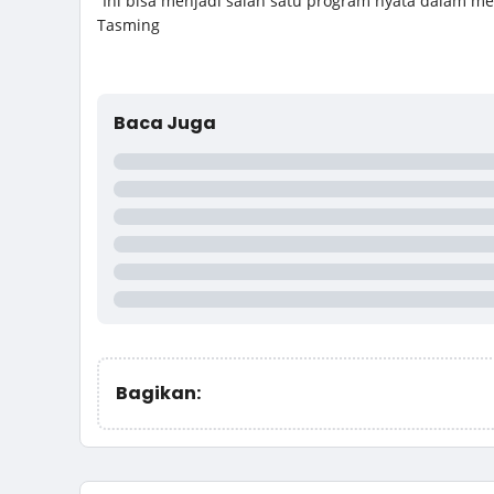
“Ini bisa menjadi salah satu program nyata dalam 
Tasming
Baca Juga
Bagikan: