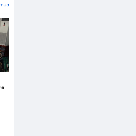
Mahabharata dan Ramayana,
emua
jangan heran jika tokoh
Punakawan tidak ada di sana.
Empat tokoh pewayangan
dikemas menjadi punakawan.
Istilah punakawan berasal dari
kata pana yang artinya paham,
dan kawan yang artinya teman.
Terdiri dari Semar, Gareng,
Petruk, …
re