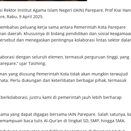
Rektor Institut Agama Islam Negeri (IAIN) Parepare, Prof Kiai Han
e, Rabu, 9 April 2025.
 membahas peluang kerja sama antara Pemerintah Kota Parepare
n daerah, khususnya di bidang pendidikan dan sosial keagamaa
ersebut dan menegaskan pentingnya kolaborasi lintas sektor dal
aborasi dengan seluruh elemen, termasuk perguruan tinggi, yang
arepare,” ujar Tasming.
nan yang diusung Pemerintah Kota tidak akan mungkin terwujud
mata. Perlu dukungan dan keterlibatan berbagai pihak, termasuk
erkolaborasi, justru kami di pemerintah jauh lebih berharap
.
ama yang dapat digagas bersama IAIN Parepare. Salah satunya, k
n kemampuan baca tulis Al-Qur’an di tingkat SD, SMP, hingga SMA.