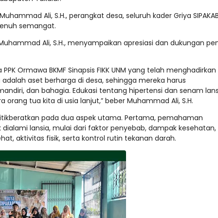
Muhammad Ali, S.H., perangkat desa, seluruh kader Griya SIPAKA
 penuh semangat.
uhammad Ali, S.H., menyampaikan apresiasi dan dukungan pe
na PPK Ormawa BKMF Sinapsis FIKK UNM yang telah menghadirkan
adalah aset berharga di desa, sehingga mereka harus
ndiri, dan bahagia. Edukasi tentang hipertensi dan senam lans
a orang tua kita di usia lanjut,” beber Muhammad Ali, S.H.
nitikberatkan pada dua aspek utama. Pertama, pemahaman
dialami lansia, mulai dari faktor penyebab, dampak kesehatan,
, aktivitas fisik, serta kontrol rutin tekanan darah.