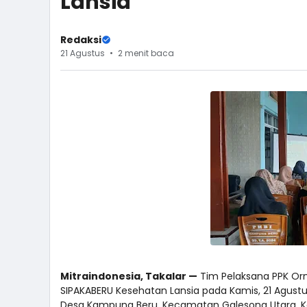
Lansia
Redaksi
21 Agustus
2 menit baca
Mitraindonesia, Takalar —
Tim Pelaksana PPK Orm
SIPAKABERU Kesehatan Lansia pada Kamis, 21 Agustu
Desa Kampung Beru, Kecamatan Galesong Utara, K