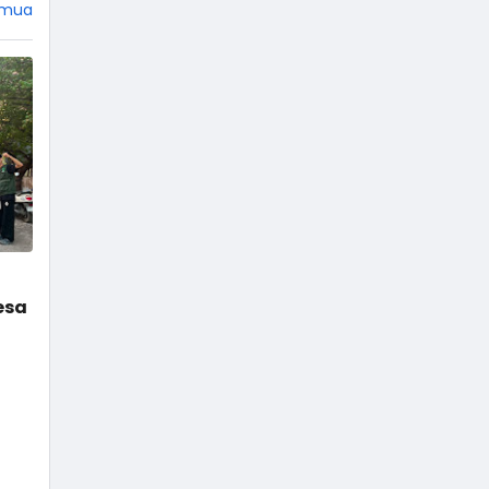
emua
esa