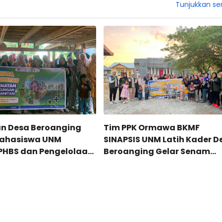
Tunjukkan s
n Desa Beroanging
Tim PPK Ormawa BKMF
Mahasiswa UNM
SINAPSIS UNM Latih Kader D
PHBS dan Pengelolaan
Beroanging Gelar Senam
Lansia Berkelanjutan