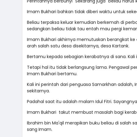
Perintahnya berbunyi "Sekarang juga" beliau harus ke
Imam Bukhari bahkan tidak diberi waktu untuk s
Beliau terpaksa keluar kemudian berkemah di perb
sedangkan beliau tidak tau entah mau pergi kema
Imam Bukhari akhirnya memutuskan berangkat ke a
arah salah satu desa disekitarnya, desa Kartank.
Bertamu kepada sebagian kerabatnya di sana. Kali in
Tetapi hal itu tidak berlangsung lama. Pengawal
Imam Bukhari bertamu.
Kali ini perintah dari penguasa Samarkhan adalah,
sekitarnya.
Padahal saat itu adalah malam Idul Fitri. Sayangnya,
Imam Bukhari takut membuat masalah bagi kera
Ibrahim bin Ma'qil merapikan buku beliau di sala
sang Imam.