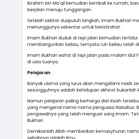
Ibrahim bin Ma'qil kemudian kembali ke rumah, ba
berjalan menuju tunggangan.
Setelah sekitar duapuluh langkah, Imam Bukhari me
menunggunya sebentar untuk beristirahat.
Imam Bukhari duduk di tepi jalan kemudian tertidur.
membangunkan beliau, ternyata ruh beliau telah di
Imam Bukhari wafat di tepi jalan pada malam Idul Fit
di usia tuanya.
Pelajaran
:
Banyak ulama yang lurus akan mengalami nasib seru
sesungguhnya adalah kehidupan akhirat bukanlah k
Namun pelajaran paling berharga dari kisah terseb
yang mengenal nama-nama penguasa Naisabur, Bu
pengawalnya yang telah mengusir sang Imam. Tet
Bukhari.
Demikianlah Allah memberikan kemasyhuran nama s
sebabnya adalah Ilmu.