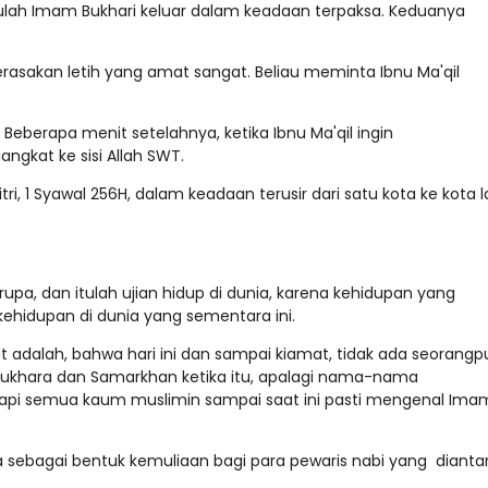
rulah Imam Bukhari keluar dalam keadaan terpaksa. Keduanya
rasakan letih yang amat sangat. Beliau meminta Ibnu Ma'qil
 Beberapa menit setelahnya, ketika Ibnu Ma'qil ingin
angkat ke sisi Allah SWT.
ri, 1 Syawal 256H, dalam keadaan terusir dari satu kota ke kota l
pa, dan itulah ujian hidup di dunia, karena kehidupan yang
ehidupan di dunia yang sementara ini.
ut adalah, bahwa hari ini dan sampai kiamat, tidak ada seorangp
khara dan Samarkhan ketika itu, apalagi nama-nama
api semua kaum muslimin sampai saat ini pasti mengenal Ima
ebagai bentuk kemuliaan bagi para pewaris nabi yang dianta