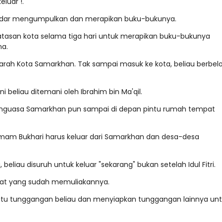
luar !.
ekedar mengumpulkan dan merapikan buku-bukunya.
atasan kota selama tiga hari untuk merapikan buku-bukunya
na.
rah Kota Samarkhan. Tak sampai masuk ke kota, beliau berbelo
i beliau ditemani oleh Ibrahim bin Ma'qil.
 penguasa Samarkhan pun sampai di depan pintu rumah tempat
 Imam Bukhari harus keluar dari Samarkhan dan desa-desa
 beliau disuruh untuk keluar "sekarang" bukan setelah Idul Fitri.
bat yang sudah memuliakannya.
h satu tunggangan beliau dan menyiapkan tunggangan lainnya un