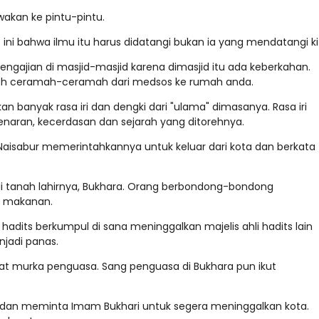
awakan ke pintu-pintu.
 ini bahwa ilmu itu harus didatangi bukan ia yang mendatangi ki
pengajian di masjid-masjid karena dimasjid itu ada keberkahan.
oleh ceramah-ceramah dari medsos ke rumah anda.
n banyak rasa iri dan dengki dari "ulama" dimasanya. Rasa iri
naran, kecerdasan dan sejarah yang ditorehnya.
Naisabur memerintahkannya untuk keluar dari kota dan berkata
di tanah lahirnya, Bukhara. Orang berbondong-bondong
n makanan.
 hadits berkumpul di sana meninggalkan majelis ahli hadits lain
jadi panas.
at murka penguasa. Sang penguasa di Bukhara pun ikut
dan meminta Imam Bukhari untuk segera meninggalkan kota.