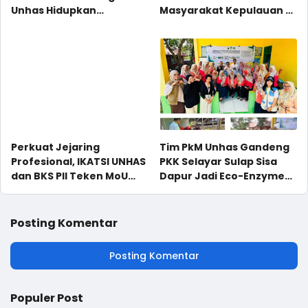
Unhas Hidupkan
Masyarakat Kepulauan di
Semangat Membaca
Selayar
Melalui Program NYALA di
UPT SD Negeri 36 Tonasa
Parappa
Tim PkM Unhas Gandeng
Perkuat Jejaring
PKK Selayar Sulap Sisa
Profesional, IKATSI UNHAS
Dapur Jadi Eco-Enzyme
dan BKS PII Teken MoU
dan Benih Buah
Kolaborasi
Posting Komentar
Posting Komentar
Populer Post