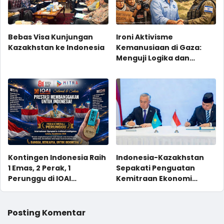
Bebas Visa Kunjungan
Ironi Aktivisme
Kazakhstan ke Indonesia
Kemanusiaan di Gaza:
Menguji Logika dan
Efektivitas Gerakan
Jurnalis-Relawan
Indonesia
Kontingen Indonesia Raih
Indonesia-Kazakhstan
1 Emas, 2 Perak, 1
Sepakati Penguatan
Perunggu di IOAI
Kemitraan Ekonomi
Kazakhstan 2026
Strategis, Berpotensi
USD2 Miliar
Posting Komentar