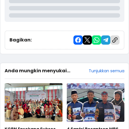
Bagikan:
Anda mungkin menyukai
Tunjukkan semua
postingan ini
KGBN Enrekang Sukses
4 Santri Pesantren MBS