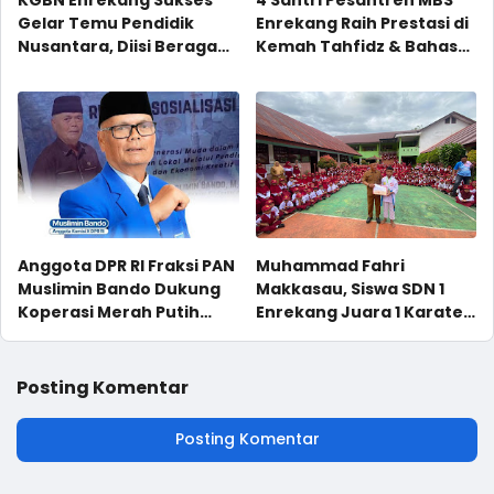
Gelar Temu Pendidik
Enrekang Raih Prestasi di
Nusantara, Diisi Beragam
Kemah Tahfidz & Bahasa
Kegiatan Menarik
Muhammadiyah-Aisyiyah
se-Sulsel
Anggota DPR RI Fraksi PAN
Muhammad Fahri
Muslimin Bando Dukung
Makkasau, Siswa SDN 1
Koperasi Merah Putih
Enrekang Juara 1 Karate
untuk Bangkitkan
Asia-Pasifik
Ekonomi Masyarakat
Desa
Posting Komentar
Posting Komentar