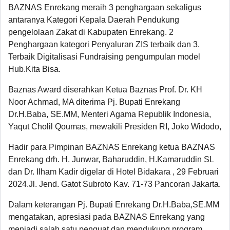
BAZNAS Enrekang meraih 3 penghargaan sekaligus
antaranya Kategori Kepala Daerah Pendukung
pengelolaan Zakat di Kabupaten Enrekang. 2
Penghargaan kategori Penyaluran ZIS terbaik dan 3.
Terbaik Digitalisasi Fundraising pengumpulan model
Hub.Kita Bisa.
Baznas Award diserahkan Ketua Baznas Prof. Dr. KH
Noor Achmad, MA diterima Pj. Bupati Enrekang
Dr.H.Baba, SE.MM, Menteri Agama Republik Indonesia,
Yaqut Cholil Qoumas, mewakili Presiden RI, Joko Widodo,
Hadir para Pimpinan BAZNAS Enrekang ketua BAZNAS
Enrekang drh. H. Junwar, Baharuddin, H.Kamaruddin SL
dan Dr. Ilham Kadir digelar di Hotel Bidakara , 29 Februari
2024.Jl. Jend. Gatot Subroto Kav. 71-73 Pancoran Jakarta.
Dalam keterangan Pj. Bupati Enrekang Dr.H.Baba,SE.MM
mengatakan, apresiasi pada BAZNAS Enrekang yang
menjadi salah satu penguat dan mendukung program