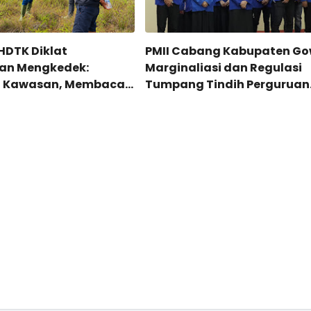
KHDTK Diklat
PMII Cabang Kabupaten Go
an Mengkedek:
Marginaliasi dan Regulasi
 Kawasan, Membaca
Tumpang Tindih Perguruan
Tinggi Keagamaan di baw
Naungan Kementrian Aga
RI