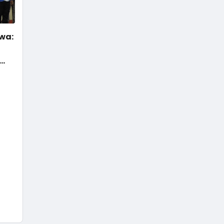
wa:
ah
ma