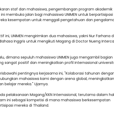
ertukaran staf dan mahasiswa, pengembangan program akademik
 ini membuka jalan bagi mahasiswa UNIMEN untuk berpartisipasi
ereka kesempatan untuk menggali pengetahuan dan pengalam
if ini, UNIMEN mengirimkan dua mahasiswa, yakni Nur Farhana 
 Bahasa Inggris untuk mengikuti Magang di Doctor Nueng Interc
 lalu, dimana sepuluh mahasiswa UNIMEN juga mengambil bagian
sangat positif dan meningkatkan profil internasional universit
arisbawahi pentingnya kerjasama ini, "Kolaborasi tahunan denga
hubungkan mahasiswa kami dengan arena global, meningkatka
belajar mereka." Ujarnya.
ada pelaksanaan Magang/KKN Internasional, terutama dalam ha
am ini sebagai kompetisi di mana mahasiswa berkesempatan
sipasi mereka di Thailand.