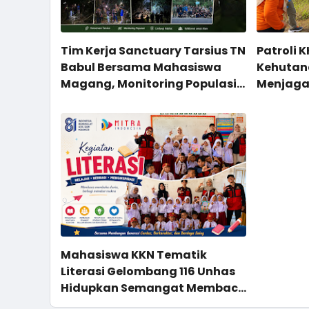
Tim Kerja Sanctuary Tarsius TN
Patroli 
Babul Bersama Mahasiswa
Kehutan
Magang, Monitoring Populasi
Menjaga
di Site Karaenta
Potensi
Mahasiswa KKN Tematik
Literasi Gelombang 116 Unhas
Hidupkan Semangat Membaca
Melalui Program NYALA di UPT