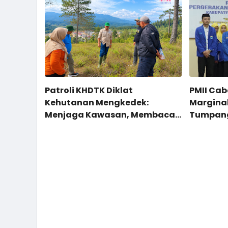
Patroli KHDTK Diklat
PMII Ca
Kehutanan Mengkedek:
Marginal
Menjaga Kawasan, Membaca
Tumpang
Potensi
Tinggi 
Naungan
RI