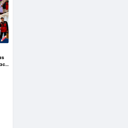
Mahabharata dan Ramayana,
jangan heran jika tokoh
Punakawan tidak ada di sana.
Empat tokoh pewayangan
dikemas menjadi punakawan.
Istilah punakawan berasal dari
kata pana yang artinya paham,
dan kawan yang artinya teman.
Terdiri dari Semar, Gareng,
as
Petruk, …
aca
PT
pa