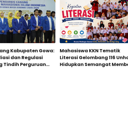
bang Kabupaten Gowa:
Mahasiswa KKN Tematik
iasi dan Regulasi
Literasi Gelombang 116 Unh
 Tindih Perguruan
Hidupkan Semangat Memb
Keagamaan di bawah
Melalui Program NYALA di U
 Kementrian Agama
SD Negeri 36 Tonasa Parap