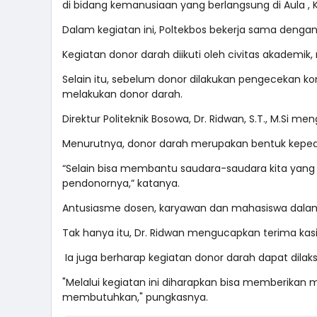
di bidang kemanusiaan yang berlangsung di Aula , K
Dalam kegiatan ini, Poltekbos bekerja sama dengan 
Kegiatan donor darah diikuti oleh civitas akadem
Selain itu, sebelum donor dilakukan pengecekan ko
melakukan donor darah.
Direktur Politeknik Bosowa, Dr. Ridwan, S.T., M.Si m
Menurutnya, donor darah merupakan bentuk kepedu
“Selain bisa membantu saudara-saudara kita yan
pendonornya,” katanya.
Antusiasme dosen, karyawan dan mahasiswa dalam a
Tak hanya itu, Dr. Ridwan mengucapkan terima kasi
Ia juga berharap kegiatan donor darah dapat dilaks
"Melalui kegiatan ini diharapkan bisa memberika
membutuhkan," pungkasnya.