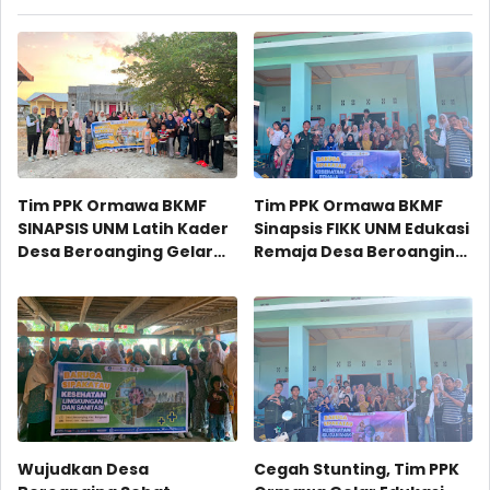
postingan ini
Tim PPK Ormawa BKMF
Tim PPK Ormawa BKMF
SINAPSIS UNM Latih Kader
Sinapsis FIKK UNM Edukasi
Desa Beroanging Gelar
Remaja Desa Beroanging
Senam Lansia
Soal Kesehatan dan
Berkelanjutan
Bahaya Pernikahan Dini
Wujudkan Desa
Cegah Stunting, Tim PPK