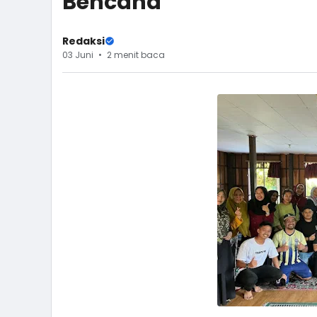
Bencana
Redaksi
03 Juni
2 menit baca