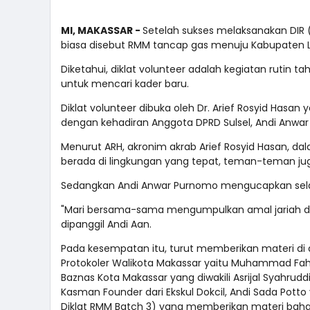
MI, MAKASSAR -
Setelah sukses melaksanakan DIR (
biasa disebut RMM tancap gas menuju Kabupaten 
Diketahui, diklat volunteer adalah kegiatan rutin 
untuk mencari kader baru.
Diklat volunteer dibuka oleh Dr. Arief Rosyid Has
dengan kehadiran Anggota DPRD Sulsel, Andi Anwa
Menurut ARH, akronim akrab Arief Rosyid Hasan,
berada di lingkungan yang tepat, teman-teman juga
Sedangkan Andi Anwar Purnomo mengucapkan selam
"Mari bersama-sama mengumpulkan amal jariah d
dipanggil Andi Aan.
Pada kesempatan itu, turut memberikan materi di
Protokoler Walikota Makassar yaitu Muhammad Fa
Baznas Kota Makassar yang diwakili Asrijal Syahrud
Kasman Founder dari Ekskul Dokcil, Andi Sada P
Diklat RMM Batch 3) yang memberikan materi bahas