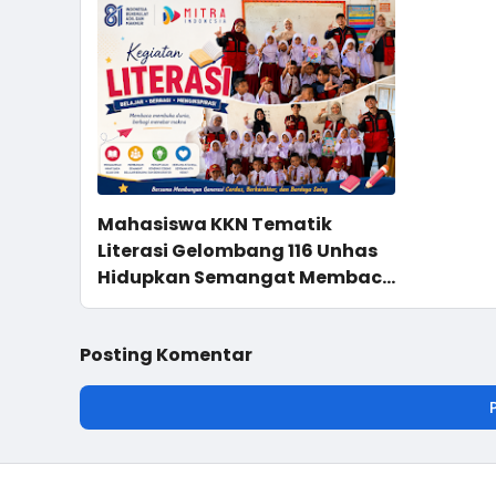
Mahasiswa KKN Tematik
Literasi Gelombang 116 Unhas
Hidupkan Semangat Membaca
Melalui Program NYALA di UPT
SD Negeri 36 Tonasa Parappa
Posting Komentar