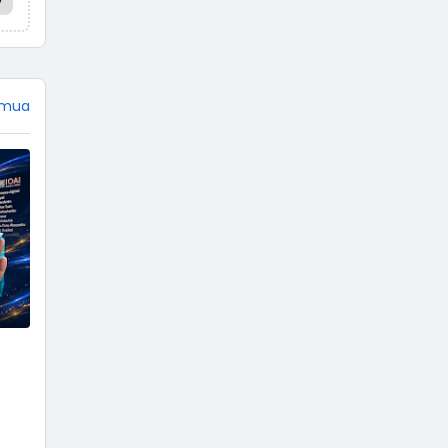
Mahabharata dan Ramayana,
jangan heran jika tokoh
Punakawan tidak ada di sana.
Empat tokoh pewayangan
dikemas menjadi punakawan.
emua
Istilah punakawan berasal dari
kata pana yang artinya paham,
dan kawan yang artinya teman.
Terdiri dari Semar, Gareng,
Petruk, …