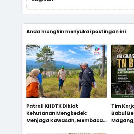
Anda mungkin menyukai postingan ini
Patroli KHDTK Diklat
Tim Kerj
Kehutanan Mengkedek:
Babul B
Menjaga Kawasan, Membaca
Magang, 
Potensi
di Site 