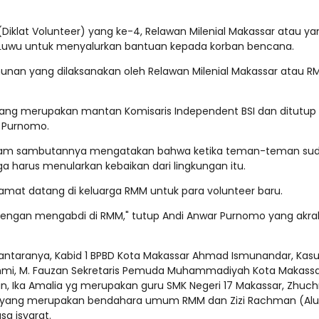
Diklat Volunteer) yang ke-4, Relawan Milenial Makassar atau ya
Luwu untuk menyalurkan bantuan kepada korban bencana.
tahunan yang dilaksanakan oleh Relawan Milenial Makassar atau 
an yang merupakan mantan Komisaris Independent BSI dan ditutup
r Purnomo.
 dalam sambutannya mengatakan bahwa ketika teman-teman su
 harus menularkan kebaikan dari lingkungan itu.
at datang di keluarga RMM untuk para volunteer baru.
engan mengabdi di RMM," tutup Andi Anwar Purnomo yang akra
 antaranya, Kabid 1 BPBD Kota Makassar Ahmad Ismunandar, Kas
hmi, M. Fauzan Sekretaris Pemuda Muhammadiyah Kota Makassa
din, Ika Amalia yg merupakan guru SMK Negeri 17 Makassar, Zhuchr
otto yang merupakan bendahara umum RMM dan Zizi Rachman (Al
a isyarat.