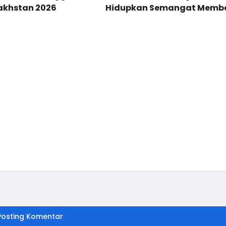
akhstan 2026
Hidupkan Semangat Memb
Melalui Program NYALA di U
SD Negeri 36 Tonasa Parap
Posting Komentar