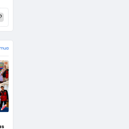
Mahabharata dan Ramayana,
jangan heran jika tokoh
Punakawan tidak ada di sana.
Empat tokoh pewayangan
dikemas menjadi punakawan.
Istilah punakawan berasal dari
kata pana yang artinya paham,
dan kawan yang artinya teman.
emua
Terdiri dari Semar, Gareng,
Petruk, …
as