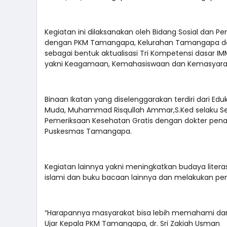
Kegiatan ini dilaksanakan oleh Bidang Sosial dan
dengan PKM Tamangapa, Kelurahan Tamangapa dan
sebagai bentuk aktualisasi Tri Kompetensi dasar IMM 
yakni Keagamaan, Kemahasiswaan dan Kemasyara
Binaan Ikatan yang diselenggarakan terdiri dari Edu
Muda, Muhammad Risqullah Ammar,S.Ked selaku Sekr
Pemeriksaan Kesehatan Gratis dengan dokter penan
Puskesmas Tamangapa.
Kegiatan lainnya yakni meningkatkan budaya lit
islami dan buku bacaan lainnya dan melakukan pe
“Harapannya masyarakat bisa lebih memahami dan
Ujar Kepala PKM Tamangapa, dr. Sri Zakiah Usman