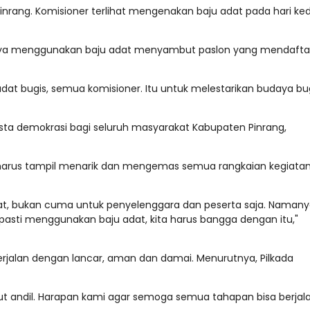
inrang. Komisioner terlihat mengenakan baju adat pada hari ke
aknya menggunakan baju adat menyambut paslon yang mendaftar
at bugis, semua komisioner. Itu untuk melestarikan budaya bug
sta demokrasi bagi seluruh masyarakat Kabupaten Pinrang,
 harus tampil menarik dan mengemas semua rangkaian kegiata
akat, bukan cuma untuk penyelenggara dan peserta saja. Naman
 pasti menggunakan baju adat, kita harus bangga dengan itu,"
erjalan dengan lancar, aman dan damai. Menurutnya, Pilkada
ikut andil. Harapan kami agar semoga semua tahapan bisa berjal