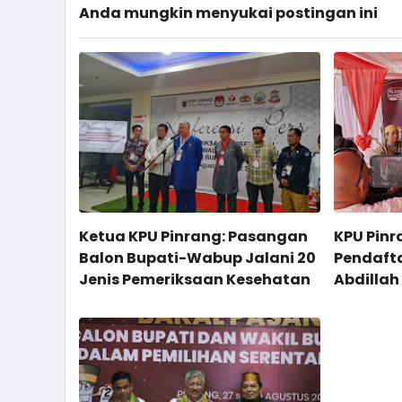
Anda mungkin menyukai postingan ini
Ketua KPU Pinrang: Pasangan
KPU Pinr
Balon Bupati-Wabup Jalani 20
Pendaft
Jenis Pemeriksaan Kesehatan
Abdillah