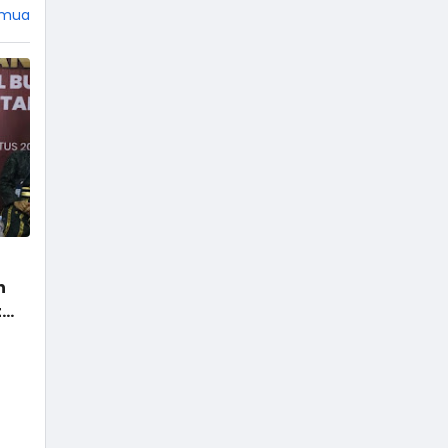
Mahabharata dan Ramayana,
emua
jangan heran jika tokoh
Punakawan tidak ada di sana.
Empat tokoh pewayangan
dikemas menjadi punakawan.
Istilah punakawan berasal dari
kata pana yang artinya paham,
dan kawan yang artinya teman.
Terdiri dari Semar, Gareng,
Petruk, …
n
t