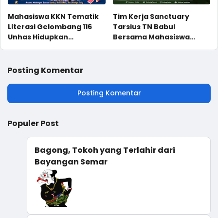
Mahasiswa KKN Tematik
Tim Kerja Sanctuary
Literasi Gelombang 116
Tarsius TN Babul
Unhas Hidupkan
Bersama Mahasiswa
Semangat Membaca
Magang, Monitoring
Melalui Program NYALA di
Populasi di Site Karaenta
UPT SD Negeri 36 Tonasa
Posting Komentar
Parappa
Posting Komentar
Populer Post
Bagong, Tokoh yang Terlahir dari
Bayangan Semar