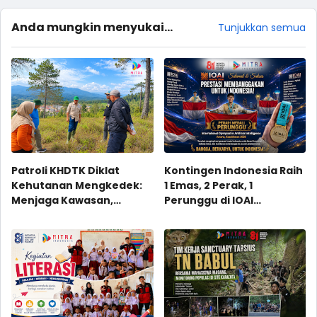
Anda mungkin menyukai
Tunjukkan semua
postingan ini
Patroli KHDTK Diklat
Kontingen Indonesia Raih
Kehutanan Mengkedek:
1 Emas, 2 Perak, 1
Menjaga Kawasan,
Perunggu di IOAI
Membaca Potensi
Kazakhstan 2026