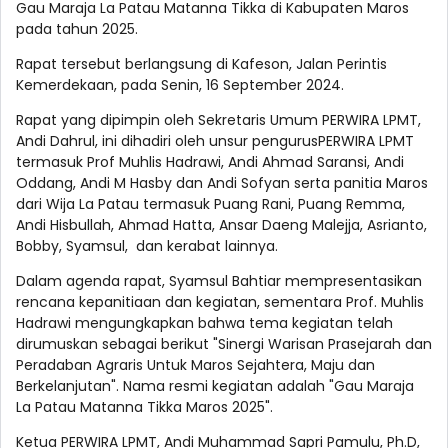
Gau Maraja La Patau Matanna Tikka di Kabupaten Maros
pada tahun 2025.
Rapat tersebut berlangsung di Kafeson, Jalan Perintis
Kemerdekaan, pada Senin, 16 September 2024.
Rapat yang dipimpin oleh Sekretaris Umum PERWIRA LPMT,
Andi Dahrul, ini dihadiri oleh unsur pengurusPERWIRA LPMT
termasuk Prof Muhlis Hadrawi, Andi Ahmad Saransi, Andi
Oddang, Andi M Hasby dan Andi Sofyan serta panitia Maros
dari Wija La Patau termasuk Puang Rani, Puang Remma,
Andi Hisbullah, Ahmad Hatta, Ansar Daeng Malejja, Asrianto,
Bobby, Syamsul, dan kerabat lainnya.
Dalam agenda rapat, Syamsul Bahtiar mempresentasikan
rencana kepanitiaan dan kegiatan, sementara Prof. Muhlis
Hadrawi mengungkapkan bahwa tema kegiatan telah
dirumuskan sebagai berikut "Sinergi Warisan Prasejarah dan
Peradaban Agraris Untuk Maros Sejahtera, Maju dan
Berkelanjutan". Nama resmi kegiatan adalah "Gau Maraja
La Patau Matanna Tikka Maros 2025".
Ketua PERWIRA LPMT, Andi Muhammad Sapri Pamulu, Ph.D,