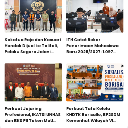
Kakatua Raja dan Kasuari
ITH Catat Rekor
Hendak Dijual ke Tolitoli,
Penerimaan Mahasiswa
Pelaku Segera Jalani
Baru 2026/2027: 1.097
Sidang
Mahasiswa Baru, Jalur
Mandiri Masih Dibuka
Perkuat Jejaring
Perkuat Tata Kelola
Profesional, IKATSI UNHAS
KHDTK Borisallo, BP2SDM
dan BKS PII Teken MoU
Kemenhut Wilayah VI
Kolaborasi
Dorong Sinergi Hutan