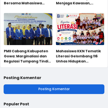
Bersama Mahasiswa
Menjaga Kawasan,
Magang, Monitoring
Membaca Potensi
Populasi di Site Karaenta
PMII Cabang Kabupaten
Mahasiswa KKN Tematik
Gowa: Marginaliasi dan
Literasi Gelombang 116
Regulasi Tumpang Tindih
Unhas Hidupkan
Perguruan Tinggi
Semangat Membaca
Keagamaan di bawah
Melalui Program NYALA di
Naungan Kementrian
UPT SD Negeri 36 Tonasa
Posting Komentar
Agama RI
Parappa
Posting Komentar
Populer Post