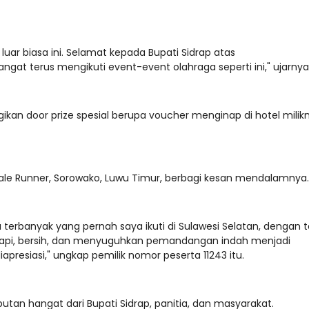
uar biasa ini. Selamat kepada Bupati Sidrap atas
gat terus mengikuti event-event olahraga seperti ini," ujarnya
kan door prize spesial berupa voucher menginap di hotel milik
ale Runner, Sorowako, Luwu Timur, berbagi kesan mendalamnya.
 terbanyak yang pernah saya ikuti di Sulawesi Selatan, dengan t
 rapi, bersih, dan menyuguhkan pemandangan indah menjadi
presiasi," ungkap pemilik nomor peserta 11243 itu.
tan hangat dari Bupati Sidrap, panitia, dan masyarakat.