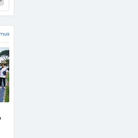
emua
n