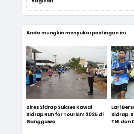
Bagikan:
Anda mungkin menyukai postingan ini
olres Sidrap Sukses Kawal
Lari Ber
Sidrap Run for Tourism 2025 di
Sidrap: S
Ganggawa
TNI dan 