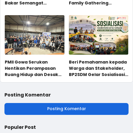
Bakar Semangat
Family Gathering
Personel Gakkum LH
Perdana
Wilayah Sulawesi
PMII Gowa Serukan
Beri Pemahaman kepada
Hentikan Perampasan
Warga dan Stakeholder,
Ruang Hidup dan Desak
BP2SDM Gelar Sosialisasi
Evaluasi Total PSN
Rekonstruksi Batas
KHDTK Diklat Kehutanan
Malili
Posting Komentar
Posting Komentar
Populer Post