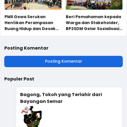
PMII Gowa Serukan
Beri Pemahaman kepada
Hentikan Perampasan
Warga dan Stakeholder,
Ruang Hidup dan Desak
BP2SDM Gelar Sosialisasi
Evaluasi Total PSN
Rekonstruksi Batas
KHDTK Diklat Kehutanan
Malili
Posting Komentar
Posting Komentar
Populer Post
Bagong, Tokoh yang Terlahir dari
Bayangan Semar