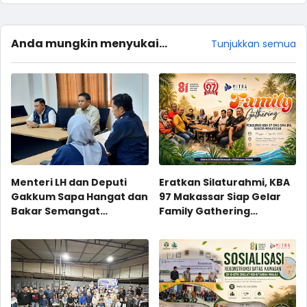
Anda mungkin menyukai
Tunjukkan semua
postingan ini
Menteri LH dan Deputi
Eratkan Silaturahmi, KBA
Gakkum Sapa Hangat dan
97 Makassar Siap Gelar
Bakar Semangat
Family Gathering
Personel Gakkum LH
Perdana
Wilayah Sulawesi