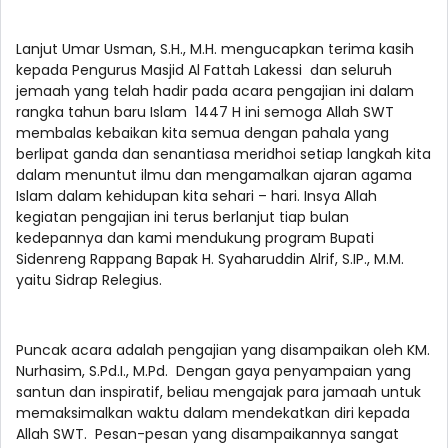
Lanjut Umar Usman, S.H., M.H. mengucapkan terima kasih
kepada Pengurus Masjid Al Fattah Lakessi dan seluruh
jemaah yang telah hadir pada acara pengajian ini dalam
rangka tahun baru Islam 1447 H ini semoga Allah SWT
membalas kebaikan kita semua dengan pahala yang
berlipat ganda dan senantiasa meridhoi setiap langkah kita
dalam menuntut ilmu dan mengamalkan ajaran agama
Islam dalam kehidupan kita sehari – hari. Insya Allah
kegiatan pengajian ini terus berlanjut tiap bulan
kedepannya dan kami mendukung program Bupati
Sidenreng Rappang Bapak H. Syaharuddin Alrif, S.IP., M.M.
yaitu Sidrap Relegius.
Puncak acara adalah pengajian yang disampaikan oleh KM.
Nurhasim, S.Pd.I., M.Pd. Dengan gaya penyampaian yang
santun dan inspiratif, beliau mengajak para jamaah untuk
memaksimalkan waktu dalam mendekatkan diri kepada
Allah SWT. Pesan-pesan yang disampaikannya sangat