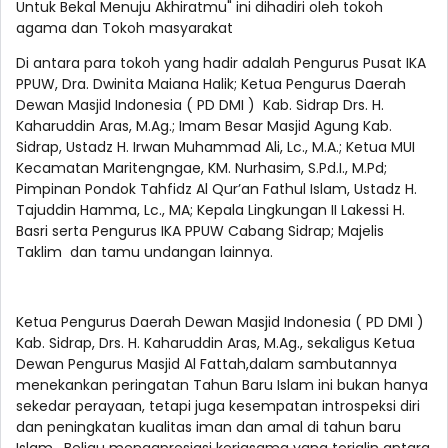
Untuk Bekal Menuju Akhiratmu" ini dihadiri oleh tokoh
agama dan Tokoh masyarakat
Di antara para tokoh yang hadir adalah Pengurus Pusat IKA
PPUW, Dra. Dwinita Maiana Halik; Ketua Pengurus Daerah
Dewan Masjid Indonesia ( PD DMI ) Kab. Sidrap Drs. H.
Kaharuddin Aras, M.Ag.; Imam Besar Masjid Agung Kab.
Sidrap, Ustadz H. Irwan Muhammad Ali, Lc., M.A.; Ketua MUI
Kecamatan Maritengngae, KM. Nurhasim, S.Pd.I., M.Pd;
Pimpinan Pondok Tahfidz Al Qur’an Fathul Islam, Ustadz H.
Tajuddin Hamma, Lc., MA; Kepala Lingkungan II Lakessi H.
Basri serta Pengurus IKA PPUW Cabang Sidrap; Majelis
Taklim dan tamu undangan lainnya.
Ketua Pengurus Daerah Dewan Masjid Indonesia ( PD DMI )
Kab. Sidrap, Drs. H. Kaharuddin Aras, M.Ag., sekaligus Ketua
Dewan Pengurus Masjid Al Fattah,dalam sambutannya
menekankan peringatan Tahun Baru Islam ini bukan hanya
sekedar perayaan, tetapi juga kesempatan introspeksi diri
dan peningkatan kualitas iman dan amal di tahun baru
Islam. Beliau mengapresiasi kerjasama yang terjalin antara