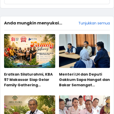
Anda mungkin menyukai
Tunjukkan semua
postingan ini
Eratkan Silaturahmi, KBA
Menteri LH dan Deputi
97 Makassar Siap Gelar
Gakkum Sapa Hangat dan
Family Gathering
Bakar Semangat
Perdana
Personel Gakkum LH
Wilayah Sulawesi