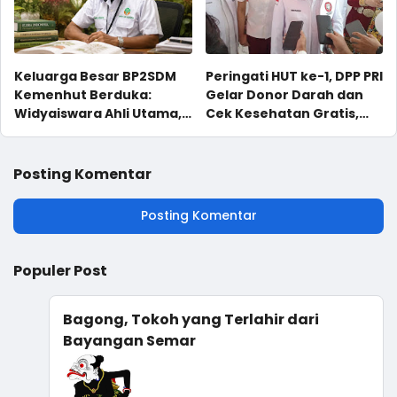
Keluarga Besar BP2SDM
Peringati HUT ke-1, DPP PRI
Kemenhut Berduka:
Gelar Donor Darah dan
Widyaiswara Ahli Utama,
Cek Kesehatan Gratis,
Bapak Andi Muhammad
UMKM Ikut Meriahkan
Rafii, Wafat
Perayaan
Posting Komentar
Posting Komentar
Populer Post
Bagong, Tokoh yang Terlahir dari
Bayangan Semar