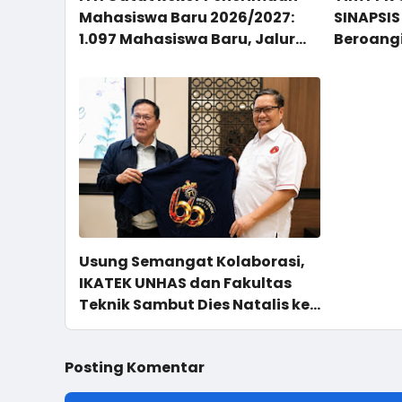
Mahasiswa Baru 2026/2027:
SINAPSIS
1.097 Mahasiswa Baru, Jalur
Beroang
Mandiri Masih Dibuka
Lansia B
Usung Semangat Kolaborasi,
IKATEK UNHAS dan Fakultas
Teknik Sambut Dies Natalis ke-
66
Posting Komentar