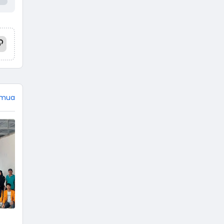
Mahabharata dan Ramayana,
jangan heran jika tokoh
Punakawan tidak ada di sana.
Empat tokoh pewayangan
dikemas menjadi punakawan.
Istilah punakawan berasal dari
kata pana yang artinya paham,
dan kawan yang artinya teman.
Terdiri dari Semar, Gareng,
emua
Petruk, …