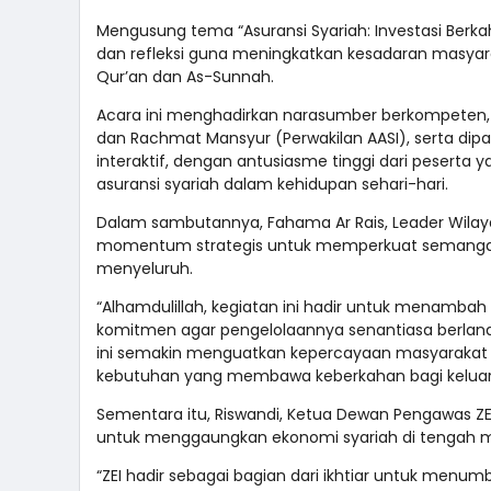
Mengusung tema “Asuransi Syariah: Investasi Berka
dan refleksi guna meningkatkan kesadaran masyara
Qur’an dan As-Sunnah.
Acara ini menghadirkan narasumber berkompeten, ya
dan Rachmat Mansyur (Perwakilan AASI), serta dipa
interaktif, dengan antusiasme tinggi dari peserta 
asuransi syariah dalam kehidupan sehari-hari.
Dalam sambutannya, Fahama Ar Rais, Leader Wila
momentum strategis untuk memperkuat semangat
menyeluruh.
“Alhamdulillah, kegiatan ini hadir untuk menamba
komitmen agar pengelolaannya senantiasa berlanda
ini semakin menguatkan kepercayaan masyarakat b
kebutuhan yang membawa keberkahan bagi keluarg
Sementara itu, Riswandi, Ketua Dewan Pengawas ZE
untuk menggaungkan ekonomi syariah di tengah m
“ZEI hadir sebagai bagian dari ikhtiar untuk men