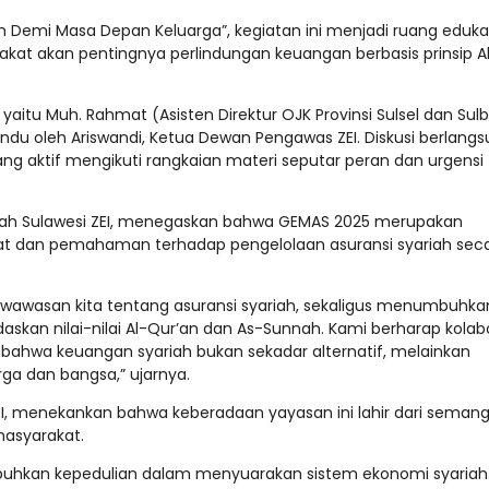
h Demi Masa Depan Keluarga”, kegiatan ini menjadi ruang eduka
kat akan pentingnya perlindungan keuangan berbasis prinsip A
itu Muh. Rahmat (Asisten Direktur OJK Provinsi Sulsel dan Sulb
ndu oleh Ariswandi, Ketua Dewan Pengawas ZEI. Diskusi berlang
yang aktif mengikuti rangkaian materi seputar peran dan urgensi
yah Sulawesi ZEI, menegaskan bahwa GEMAS 2025 merupakan
 dan pemahaman terhadap pengelolaan asuransi syariah sec
h wawasan kita tentang asuransi syariah, sekaligus menumbuhka
skan nilai-nilai Al-Qur’an dan As-Sunnah. Kami berharap kolab
ahwa keuangan syariah bukan sekadar alternatif, melainkan
a dan bangsa,” ujarnya.
I, menekankan bahwa keberadaan yayasan ini lahir dari seman
asyarakat.
umbuhkan kepedulian dalam menyuarakan sistem ekonomi syariah