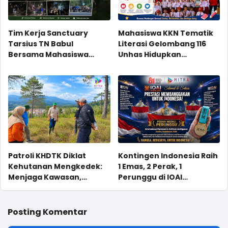
Tim Kerja Sanctuary
Mahasiswa KKN Tematik
Tarsius TN Babul
Literasi Gelombang 116
Bersama Mahasiswa
Unhas Hidupkan
Magang, Monitoring
Semangat Membaca
Populasi di Site Karaenta
Melalui Program NYALA di
UPT SD Negeri 36 Tonasa
Parappa
Patroli KHDTK Diklat
Kontingen Indonesia Raih
Kehutanan Mengkedek:
1 Emas, 2 Perak, 1
Menjaga Kawasan,
Perunggu di IOAI
Membaca Potensi
Kazakhstan 2026
Posting Komentar