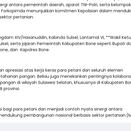
i antara pemerintah daerah, aparat TNI-Polri, serta kelompok
jaran Forkopimda menunjukkan komitmen Kepolisian dalam mendu
sektor pertanian.
ngdam XIV/Hasanuddin, Kabinda Sulsel, Lantamal VI, **Wakil Ket
ulsel, serta jajaran Pemerintah Kabupaten Bone seperti Bupati d
Bone, dan Kapolres Bone.
apresiasi atas kerja keras para petani dan seluruh elemen
tahanan pangan. Beliau juga menekankan pentingnya kolabora
 pangan di wilayah Sulawesi Selatan, khususnya di Kabupaten B
 provinsi.
 bagi para petani dan menjadi contoh nyata sinergi antara
endukung pembangunan nasional berbasis sektor pertanian.(