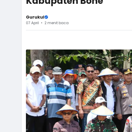
Kabupaten Bone
Gurukul
07 April
2 menit baca