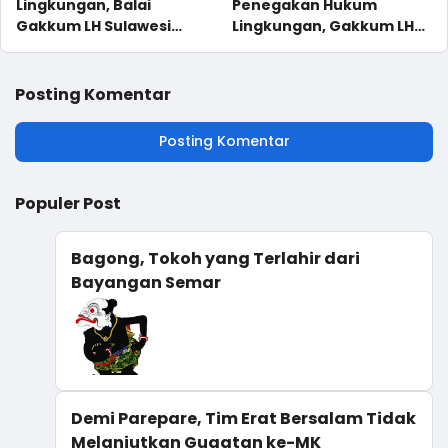
Lingkungan, Balai
Penegakan Hukum
Gakkum LH Sulawesi
Lingkungan, Gakkum LH
Optimalkan Teknologi
Selaraskan Langkah
Pemetaan Berbasis
Lewat UU KUHAP Baru
Drone
Posting Komentar
Posting Komentar
Populer Post
Bagong, Tokoh yang Terlahir dari
Bayangan Semar
Demi Parepare, Tim Erat Bersalam Tidak
Melanjutkan Gugatan ke-MK