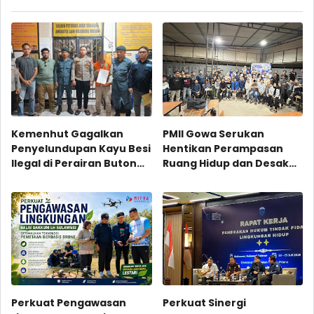
postingan ini
Kemenhut Gagalkan
PMII Gowa Serukan
Penyelundupan Kayu Besi
Hentikan Perampasan
Ilegal di Perairan Buton
Ruang Hidup dan Desak
Utara
Evaluasi Total PSN
Perkuat Pengawasan
Perkuat Sinergi